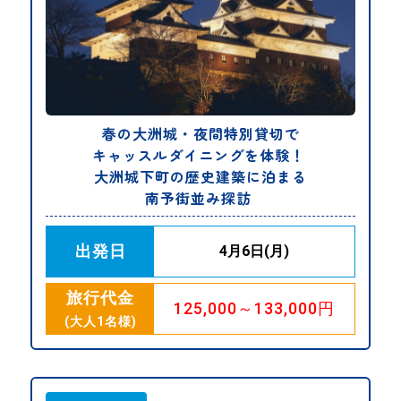
春の大洲城・夜間特別貸切で
キャッスルダイニングを体験！
大洲城下町の歴史建築に泊まる
南予街並み探訪
出発日
4月6日(月)
旅行代金
125,000～133,000円
(大人1名様)