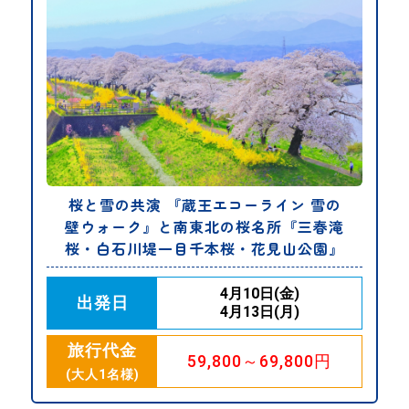
桜と雪の共演 『蔵王エコーライン 雪の
壁ウォーク』と南東北の桜名所『三春滝
桜・白石川堤一目千本桜・花見山公園』
4月10日(金)
出発日
4月13日(月)
旅行代金
59,800～69,800円
(大人1名様)