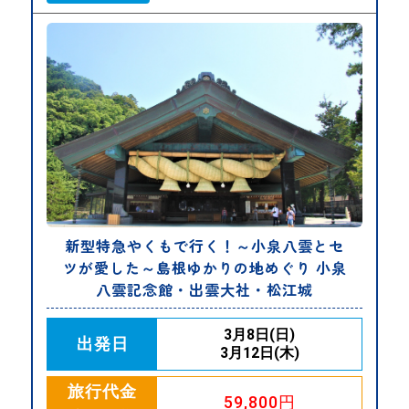
新型特急やくもで行く！～小泉八雲とセ
ツが愛した～島根ゆかりの地めぐり 小泉
八雲記念館・出雲大社・松江城
3月8日(日)
出発日
3月12日(木)
旅行代金
59,800円