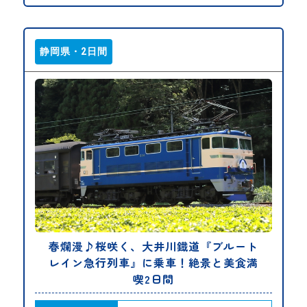
静岡県・2日間
春爛漫♪桜咲く、大井川鐡道『ブルート
レイン急行列車』に乗車！絶景と美食満
喫2日間