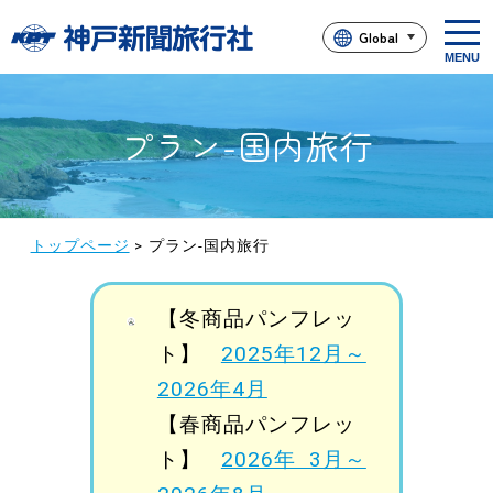
t
Global
o
g
g
l
e
n
プラン-国内旅行
a
v
i
g
a
t
i
トップページ
>
プラン-国内旅行
o
n
【冬商品パンフレッ
ト】
2025年12月～
2026年4月
【春商品パンフレッ
ト】
2026年 3月～