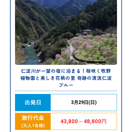
仁淀川が一望の宿に泊まる！桜咲く牧野
植物園と美しき花桃の里 奇跡の清流仁淀
ブルー
出発日
3月29日(日)
旅行代金
43,800～48,800円
(大人1名様)