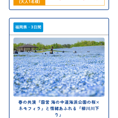
(大人1名様)
福岡県・3日間
春の共演『国営 海の中道海浜公園の桜×
ネモフィラ』と情緒あふれる『柳川川下
り』