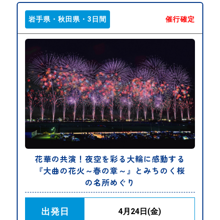
岩手県・秋田県・3日間
催行確定
花華の共演！夜空を彩る大輪に感動する
『大曲の花火～春の章～』とみちのく桜
の名所めぐり
出発日
4月24日(金)