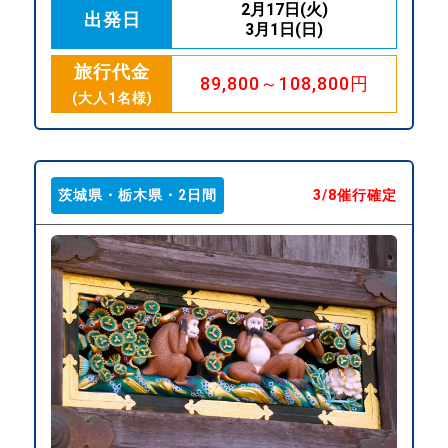
2月17日(火)
出発日
3月1日(日)
旅行代金
89,800～108,800円
(大人1名様)
茨城県・栃木県・2日間
3/8催行確定