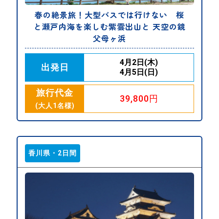
春の絶景旅！大型バスでは行けない 桜
と瀬戸内海を楽しむ紫雲出山と 天空の鏡
父母ヶ浜
4月2日(木)
出発日
4月5日(日)
旅行代金
39,800円
(大人1名様)
香川県・2日間