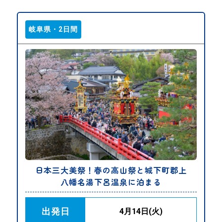
岐阜県・2日間
日本三大美祭！春の高山祭と城下町郡上
八幡名湯下呂温泉に泊まる
出発日
4月14日(火)