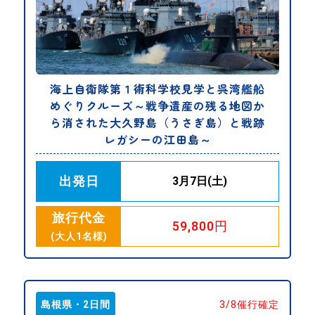
海上自衛隊第１術科学校見学と呉湾艦船
めぐりクルーズ～戦争遺産の残る地図か
ら消された大久野島（うさぎ島）と戦跡
レガシーの江田島～
出発日
3月7日(土)
旅行代金
59,800円
(大人1名様)
島根県・2日間
3/8催行確定