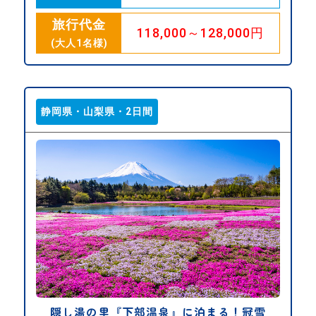
旅行代金
118,000～128,000円
(大人1名様)
静岡県・山梨県・2日間
隠し湯の里『下部温泉』に泊まる！冠雪