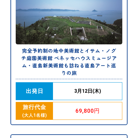
完全予約制の地中美術館とイサム・ノグ
チ庭園美術館 ベネッセハウスミュージア
ム・直島新美術館も訪ねる直島アート巡
りの旅
出発日
3月12日(木)
旅行代金
69,800円
(大人1名様)