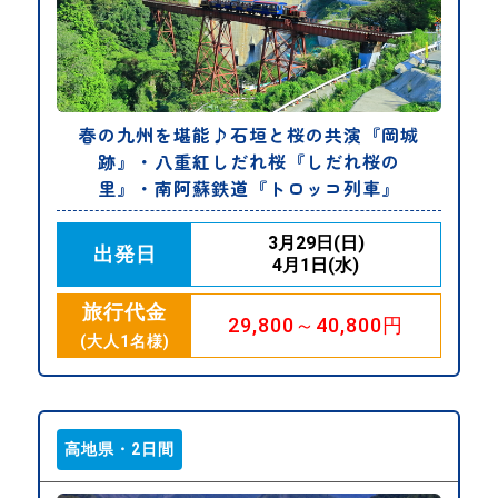
春の九州を堪能♪石垣と桜の共演『岡城
跡』・八重紅しだれ桜『しだれ桜の
里』・南阿蘇鉄道『トロッコ列車』
3月29日(日)
出発日
4月1日(水)
旅行代金
29,800～40,800円
(大人1名様)
高地県・2日間