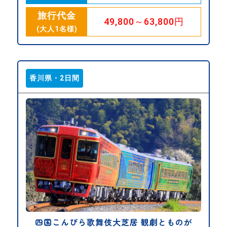
旅行代金
49,800～63,800円
(大人1名様)
香川県・2日間
四国こんぴら歌舞伎大芝居 観劇とものが