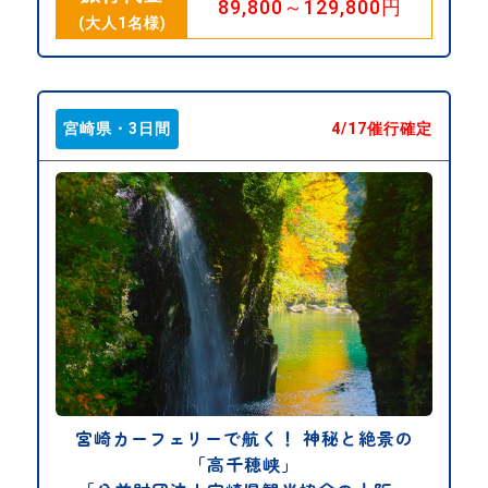
89,800～129,800円
(大人1名様)
宮崎県・3日間
4/17催行確定
宮崎カーフェリーで航く！ 神秘と絶景の
「高千穂峡」