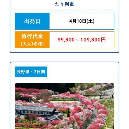
たり列車
出発日
4月18日(土)
旅行代金
99,800～109,800円
(大人1名様)
長野県・2日間