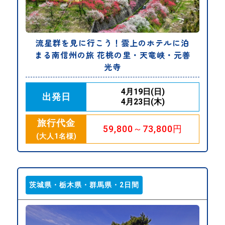
流星群を見に行こう！雲上のホテルに泊
まる南信州の旅 花桃の里・天竜峡・元善
光寺
4月19日(日)
出発日
4月23日(木)
旅行代金
59,800～73,800円
(大人1名様)
茨城県・栃木県・群馬県・2日間