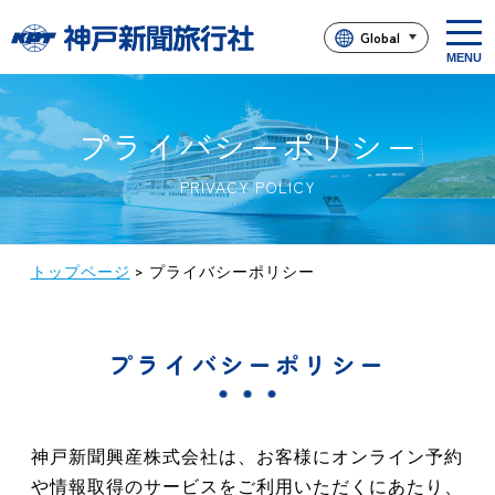
t
Global
o
g
g
l
e
n
プライバシーポリシー
a
v
i
PRIVACY POLICY
g
a
t
i
o
トップページ
>
プライバシーポリシー
n
プライバシーポリシー
神戸新聞興産株式会社は、お客様にオンライン予約
や情報取得のサービスをご利用いただくにあたり、