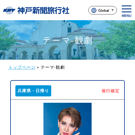
t
Global
o
g
g
l
e
n
テーマ-観劇
a
v
i
g
a
t
i
トップページ
>
テーマ-観劇
o
n
兵庫県・日帰り
催行確定