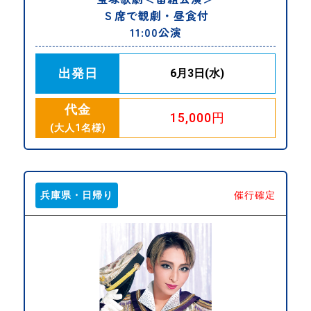
Ｓ席で観劇・昼食付
11:00公演
出発日
6月3日(水)
代金
15,000円
(大人1名様)
兵庫県・日帰り
催行確定