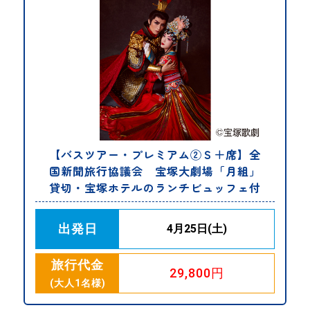
【バスツアー・プレミアム②Ｓ＋席】全
国新聞旅行協議会 宝塚大劇場「月組」
貸切・宝塚ホテルのランチビュッフェ付
出発日
4月25日(土)
旅行代金
29,800円
(大人1名様)