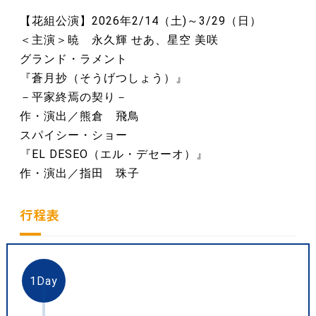
【花組公演】2026年2/14（土)～3/29（日）
＜主演＞暁 永久輝 せあ、星空 美咲
グランド・ラメント
『蒼月抄（そうげつしょう）』
－平家終焉の契り－
作・演出／熊倉 飛鳥
スパイシー・ショー
『EL DESEO（エル・デセーオ）』
作・演出／指田 珠子
行程表
1