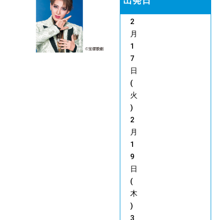
出発日
2
月
1
7
日
(
火
)
2
月
1
9
日
(
木
)
3