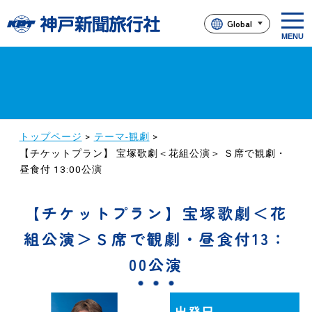
t
Global
o
g
g
l
e
n
a
v
i
g
a
トップページ
>
テーマ-観劇
>
t
【チケットプラン】 宝塚歌劇＜花組公演＞ Ｓ席で観劇・
i
o
昼食付 13:00公演
n
【チケットプラン】宝塚歌劇＜花
組公演＞Ｓ席で観劇・昼食付13：
00公演